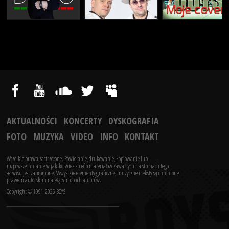
AKTUALNOŚCI
KONCERTY
DYSKOGRAFIA
FOTO
MUZYKA
VIDEO
INFO
KONTAKT
Wszelkie prawa zastrzeżone. Powielanie, drukowanie, kopiowanie lub
rozpowszechnianie w jakikolwiek sposób materiałów zawartych na stronach tego
serwisu jest zabronione.
Wszystkie elementy graficzne, muzyczne i teksty są chronione
prawem autorskim należącym do ich autorów.
Copyright © 1991-2026 BOYS