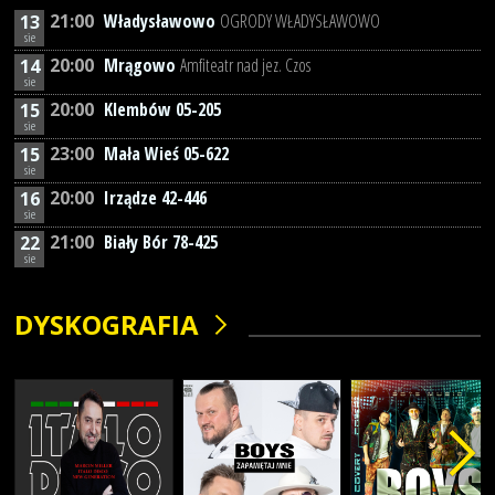
21:00
Władysławowo
OGRODY WŁADYSŁAWOWO
13
sie
20:00
Mrągowo
Amfiteatr nad jez. Czos
14
sie
20:00
Klembów 05-205
15
sie
23:00
Mała Wieś 05-622
15
sie
20:00
Irządze 42-446
16
sie
21:00
Biały Bór 78-425
22
sie
DYSKOGRAFIA