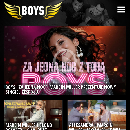
BOYS "ZA JEDNĄ NOC". MARCIN MILLER PREZENTUJE NOWY
SINGIEL ZESPOŁU.
MARCIN MILLER I BLONDI
ALEKSANDRA I MARCIN